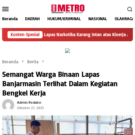
Loncat
Menu
ke
Mobile
konten
Beranda
DAERAH
HUKUM/KRIMINAL
NASIONAL
OLAHRAGA
n kepada Lapas Narkotika Karang Intan atas Kinerja Anggaran
Konten Spesial
Beranda
Berita
Semangat Warga Binaan Lapas
Banjarmasin Terlihat Dalam Kegiatan
Bengkel Kerja
Admin Redaksi
Oktober 27, 2025