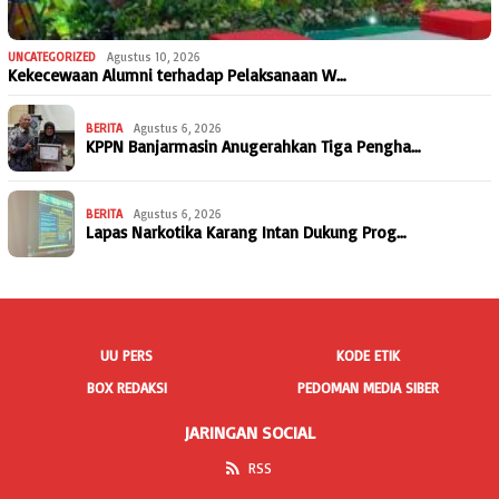
UNCATEGORIZED
Agustus 10, 2026
Kekecewaan Alumni terhadap Pelaksanaan W…
BERITA
Agustus 6, 2026
KPPN Banjarmasin Anugerahkan Tiga Pengha…
BERITA
Agustus 6, 2026
Lapas Narkotika Karang Intan Dukung Prog…
UU PERS
KODE ETIK
BOX REDAKSI
PEDOMAN MEDIA SIBER
JARINGAN SOCIAL
RSS