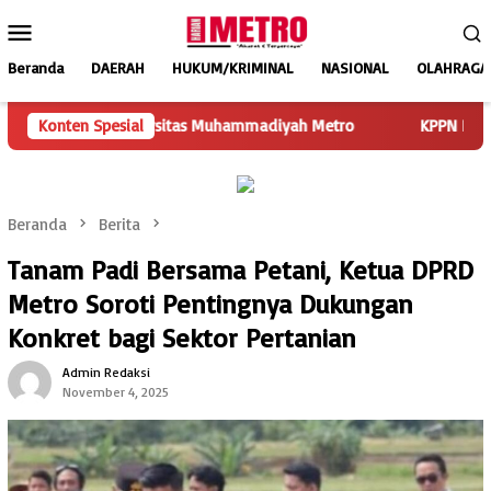
Loncat
Menu
ke
Mobile
konten
Beranda
DAERAH
HUKUM/KRIMINAL
NASIONAL
OLAHRAGA
Universitas Muhammadiyah Metro
Konten Spesial
KPPN Banjarmasin Anugera
Beranda
Berita
Tanam Padi Bersama Petani, Ketua DPRD
Metro Soroti Pentingnya Dukungan
Konkret bagi Sektor Pertanian
Admin Redaksi
November 4, 2025