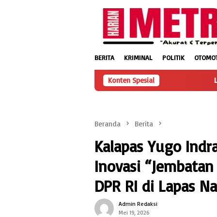
Loncat
ke
konten
BERITA
KRIMINAL
POLITIK
OTOMOT
Konten Spesial
Lapas Narkotika Kar
Beranda
Berita
Kalapas Yugo Indr
Inovasi “Jembatan 
DPR RI di Lapas Na
Admin Redaksi
Mei 19, 2026