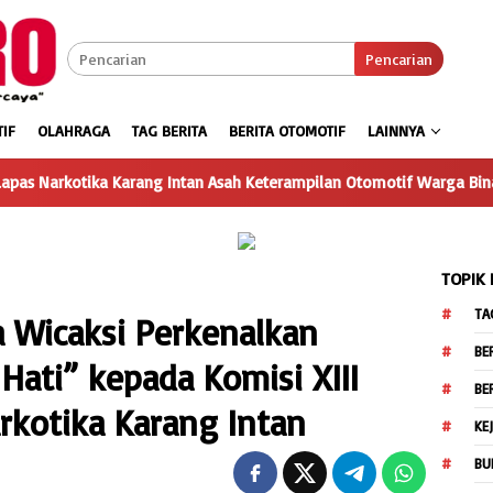
Pencarian
IF
OLAHRAGA
TAG BERITA
BERITA OTOMOTIF
LAINNYA
ang Intan Asah Keterampilan Otomotif Warga Binaan Lewat Program 
TOPIK
TA
a Wicaksi Perkenalkan
BE
Hati” kepada Komisi XIII
BE
rkotika Karang Intan
KE
BU