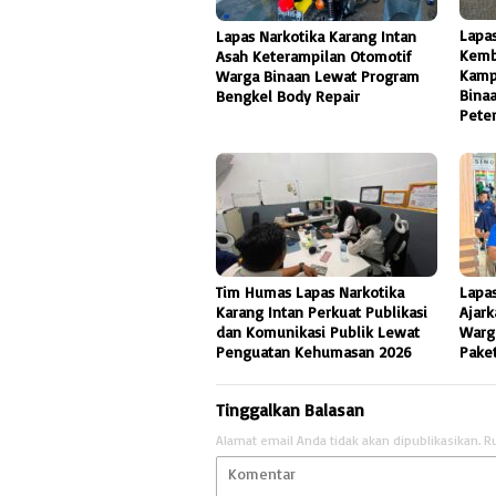
Lapas
Lapas Narkotika Karang Intan
Kemb
Asah Keterampilan Otomotif
Kamp
Warga Binaan Lewat Program
Bina
Bengkel Body Repair
Pete
Tim Humas Lapas Narkotika
Lapas
Karang Intan Perkuat Publikasi
Ajark
dan Komunikasi Publik Lewat
Warg
Penguatan Kehumasan 2026
Pake
Tinggalkan Balasan
Alamat email Anda tidak akan dipublikasikan.
R