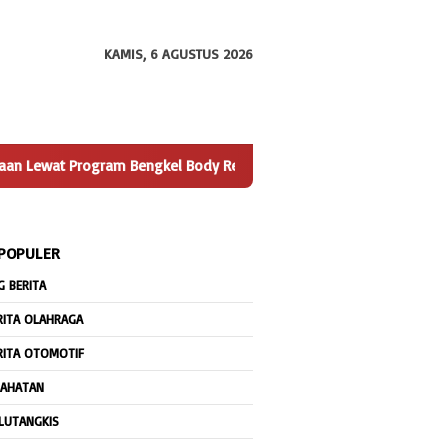
KAMIS, 6 AGUSTUS 2026
Bengkel Body Repair
Lapas Narkotika Karang Intan Kembang
 POPULER
G BERITA
RITA OLAHRAGA
RITA OTOMOTIF
JAHATAN
LUTANGKIS