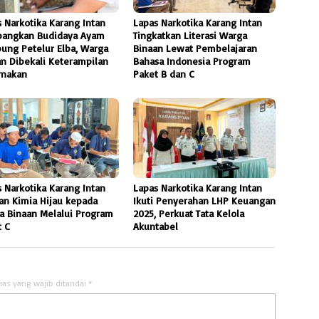
 Narkotika Karang Intan
Lapas Narkotika Karang Intan
angkan Budidaya Ayam
Tingkatkan Literasi Warga
ung Petelur Elba, Warga
Binaan Lewat Pembelajaran
an Dibekali Keterampilan
Bahasa Indonesia Program
rnakan
Paket B dan C
 Narkotika Karang Intan
Lapas Narkotika Karang Intan
an Kimia Hijau kepada
Ikuti Penyerahan LHP Keuangan
a Binaan Melalui Program
2025, Perkuat Tata Kelola
t C
Akuntabel
uas yang wajib ditandai
*