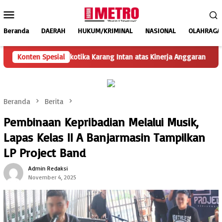
Loncat
Menu
ke
Mobile
konten
Beranda
DAERAH
HUKUM/KRIMINAL
NASIONAL
OLAHRAGA
apas Narkotika Karang Intan atas Kinerja Anggaran
Konten Spesial
Lapas N
Beranda
Berita
Pembinaan Kepribadian Melalui Musik,
Lapas Kelas II A Banjarmasin Tampilkan
LP Project Band
Admin Redaksi
November 4, 2025