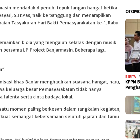
rmasin mendadak dipenuhi tepuk tangan hangat ketika
OTOMO
ari, S.Tr.Pas, naik ke panggung dan menampilkan
ian Tasyakuran Hari Bakti Pemasyarakatan ke-1, Rabu
memainkan biola yang mengalun selaras dengan musik
an bersama LP Project Banjarmasin. Beberapa lagu
n
”.
BERITA
onisasi khas Banjar menghadirkan suasana hangat, haru,
KPPN B
Pengh
a keluarga besar Pemasyarakatan tidak hanya
a talenta serta cinta budaya lokal.
satu momen paling berkesan dalam rangkaian kegiatan,
uat semangat kebersamaan seluruh jajaran dan tamu