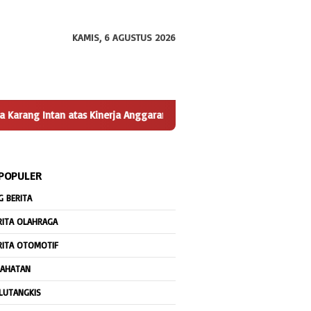
KAMIS, 6 AGUSTUS 2026
s Kinerja Anggaran
Lapas Narkotika Karang Intan Dukung Pr
 POPULER
G BERITA
RITA OLAHRAGA
RITA OTOMOTIF
JAHATAN
LUTANGKIS