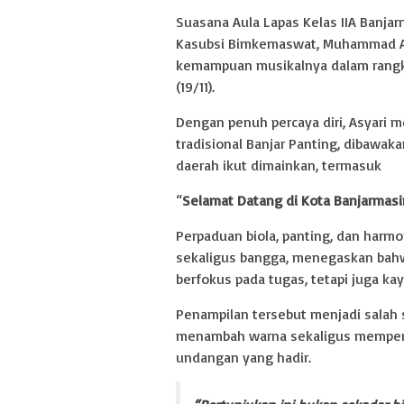
Suasana Aula Lapas Kelas IIA Banja
Kasubsi Bimkemaswat, Muhammad Asy
kemampuan musikalnya dalam rangka
(19/11).
Dengan penuh percaya diri, Asyari 
tradisional Banjar Panting, dibawak
daerah ikut dimainkan, termasuk
“
Selamat Datang di Kota Banjarmasi
Perpaduan biola, panting, dan harm
sekaligus bangga, menegaskan bahw
berfokus pada tugas, tetapi juga kay
Penampilan tersebut menjadi salah 
menambah warna sekaligus memperk
undangan yang hadir.