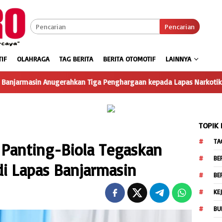
Pencarian
IF
OLAHRAGA
TAG BERITA
BERITA OTOMOTIF
LAINNYA
erahkan Tiga Penghargaan kepada Lapas Narkotika Karang Intan ata
TOPIK
TA
Panting-Biola Tegaskan
BE
i Lapas Banjarmasin
BE
KE
BU