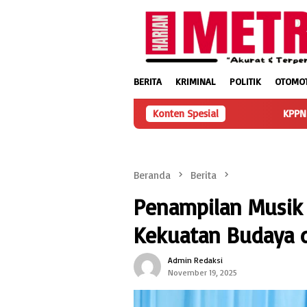
Loncat
ke
konten
BERITA
KRIMINAL
POLITIK
OTOMOT
Konten Spesial
KPPN Banjarmasin Anug
Beranda
Berita
Penampilan Musik 
Kekuatan Budaya d
Admin Redaksi
November 19, 2025