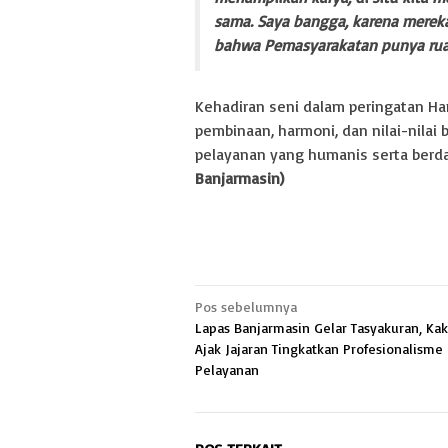
sama. Saya bangga, karena merek
bahwa Pemasyarakatan punya ruan
Kehadiran seni dalam peringatan H
pembinaan, harmoni, dan nilai-nila
pelayanan yang humanis serta berd
Banjarmasin)
Navigasi
Pos sebelumnya
Lapas Banjarmasin Gelar Tasyakuran, Ka
pos
Ajak Jajaran Tingkatkan Profesionalisme
Pelayanan