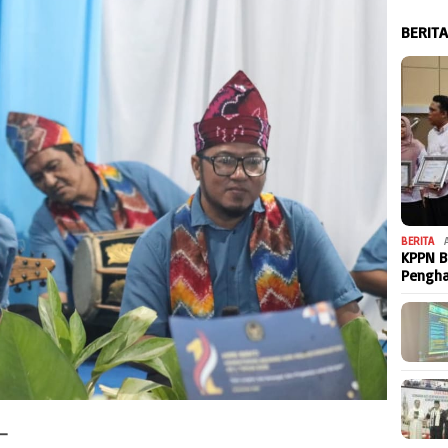
BERIT
BERITA
KPPN B
Pengh
–