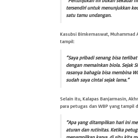
“Pertunjukan ini bukan sekadar h
tersendiri untuk menunjukkan ke
satu tamu undangan.
Kasubsi Bimkemaswat, Muhammad Asy
tampil:
“Saya pribadi senang bisa terlib
dengan memainkan biola. Sejak SM
rasanya bahagia bisa membina WB
sudah saya cintai sejak lama.”
Selain itu, Kalapas Banjarmasin, A
para petugas dan WBP yang tampil d
“Apa yang ditampilkan hari ini 
aturan dan rutinitas. Ketika pet
menampilkan karya, di situ kita me