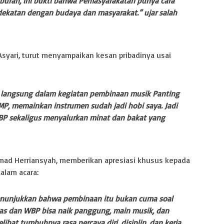
iburan, ini bukti bahwa Pemasyarakatan punya cara
dekatan dengan budaya dan masyarakat.” ujar salah
ari, turut menyampaikan kesan pribadinya usai
at langsung dalam kegiatan pembinaan musik Panting
P, memainkan instrumen sudah jadi hobi saya. Jadi
P sekaligus menyalurkan minat dan bakat yang
khmad Herriansyah, memberikan apresiasi khusus kepada
alam acara:
menunjukkan bahwa pembinaan itu bukan cuma soal
ugas dan WBP bisa naik panggung, main musik, dan
lihat tumbuhnya rasa percaya diri, disiplin, dan kerja